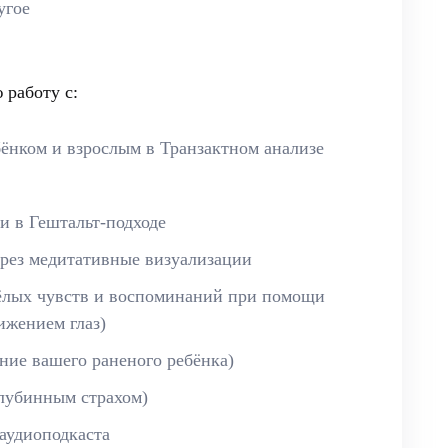
угое
 работу с:
ёнком и взрослым в Транзактном анализе
и в Гештальт-подходе
рез медитативные визуализации
лых чувств и воспоминаний при помощи
ижением глаз)
ние вашего раненого ребёнка)
глубинным страхом)
аудиоподкаста