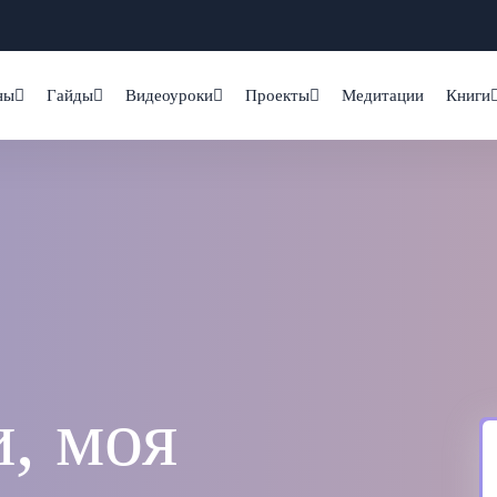
ны
Гайды
Видеоуроки
Проекты
Медитации
Книги
, моя